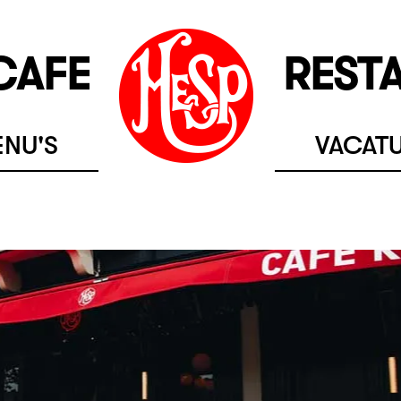
CAFE
REST
NU'S
VACAT