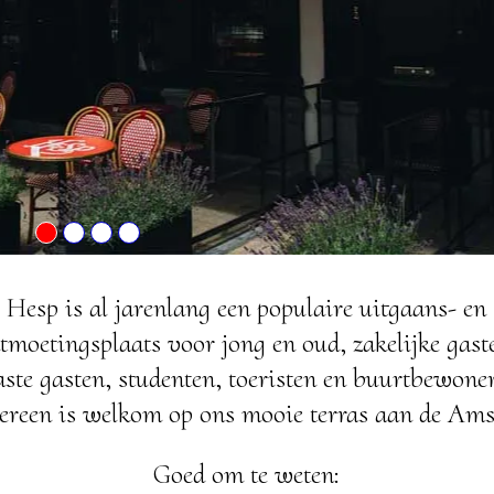
Hesp is al jarenlang een populaire uitgaans- en
tmoetingsplaats voor jong en oud, zakelijke gast
aste gasten, studenten, toeristen en buurtbewoner
dereen is welkom op ons mooie terras aan de Amst
Goed om te weten: