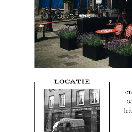
LOCATIE
on
v
Ie