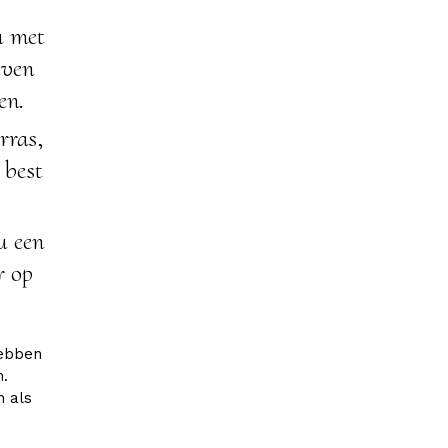
u met
even
en.
rras,
 best
u een
r op
hebben
n.
n als