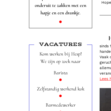
Hopel
onderuit te zakken met een
hapje en een drankje.
H
VACATURES
sinds 
hande
Kom werken bij Hesp!
Vaak 
We zijn op zoek naar
geruc
allema
Barista
veran
Lees 
Zelfstandig werkend kok
Barmedewerker